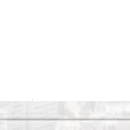
.
ropos de LASRY FINANCE
Services
Références
Mentions lég