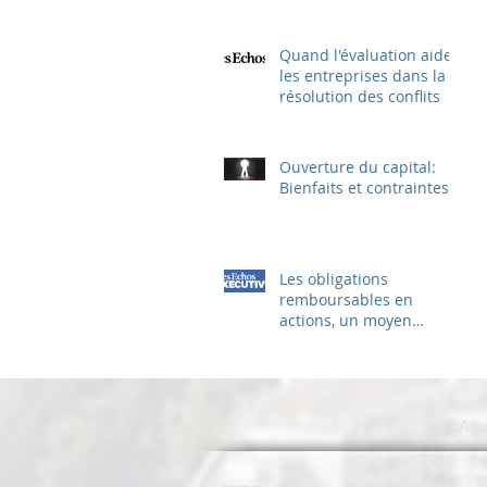
françaises ?
Quand l'évaluation aide
les entreprises dans la
résolution des conflits
Ouverture du capital:
Bienfaits et contraintes
Les obligations
remboursables en
actions, un moyen
méconnu de faciliter la
recapitalisation des PME
A p