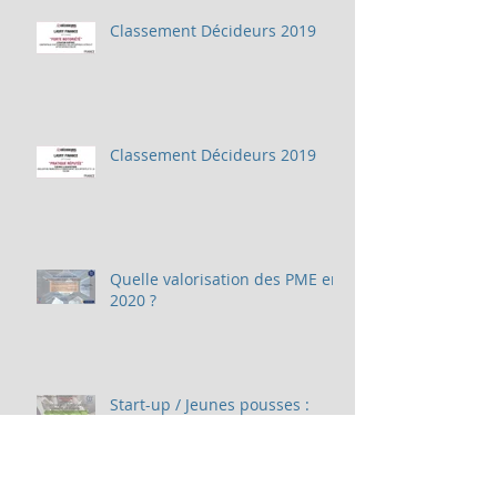
Classement Décideurs 2019
Classement Décideurs 2019
Quelle valorisation des PME en
2020 ?
Start-up / Jeunes pousses :
comment les évaluer