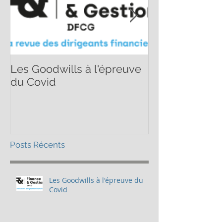
Les Goodwills à l'épreuve
Quelle valoris
du Covid
PME en 2020 
Posts Récents
Les Goodwills à l'épreuve du
Covid